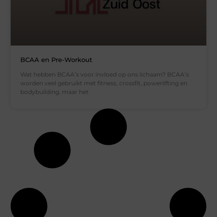
BCAA en Pre-Workout
Wat hebben BCAA’s voor invloed op ons lichaam? BCAA’s
worden veel gebruikt met fitness, crossfit, powerlifting en
bodybuilding, maar het