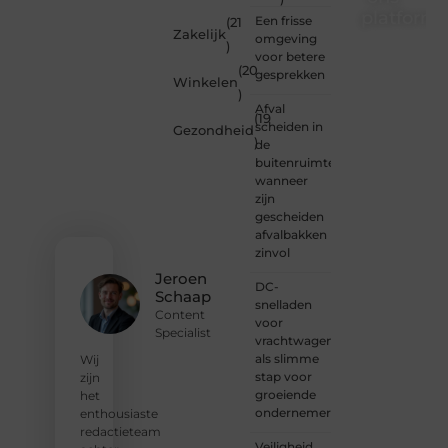
platform
Een frisse
(21
Zakelijk
omgeving
)
Wil je
voor betere
(20
schrijven,
gesprekken
Winkelen
meedenken
)
of
Afval
(19
gewoon
scheiden in
Gezondheid
)
kennismaken?
de
Sluit je
buitenruimte:
aan bij
wanneer
onze
zijn
gemeenschap
gescheiden
van
afvalbakken
lezers
zinvol
en
Jeroen
DC-
schrijvers.
Schaap
snelladen
Samen
Content
voor
geven
Specialist
vrachtwagens
we
als slimme
vorm
Wij
stap voor
aan
zijn
groeiende
een
het
ondernemers
platform
enthousiaste
vol
redactieteam
Veiligheid