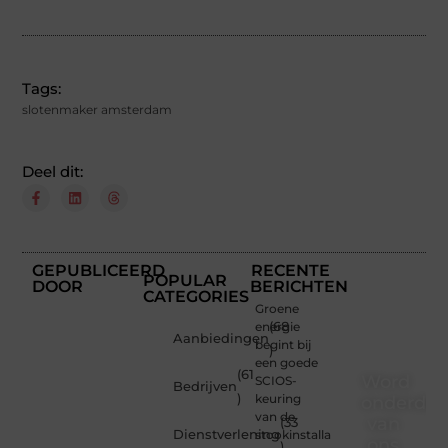
Tags:
slotenmaker amsterdam
Deel dit:
GEPUBLICEERD
RECENTE
POPULAR
DOOR
BERICHTEN
CATEGORIES
Groene
energie
(68
Aanbiedingen
begint bij
)
een goede
(61
Word
SCIOS-
Bedrijven
)
keuring
onderdee
van de
van
(33
Dienstverlening
stookinstallatie
ons
)