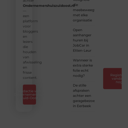
inspiratie,
achter
die
kennis
Ondernemershuiszuidoost.nl
meebeweegt
en
—
met elke
verhalen.
een
organisatie
platform
❝
Laat
voor
Open
van je
bloggers
aanhanger
horen
en
huren bij
— Deel
lezers
JobCar in
jouw
die
Etten-Leur
verhaal
houden
❞
van
Wanneer is
afwisseling
extra sterke
en
folie echt
frisse
Registreer
nodig?
content.
vandaag
nog
De stille
afspraken
Redactie van
Ondernemershuis
achter een
Zuid-Oost
garagebezoek
in Eerbeek