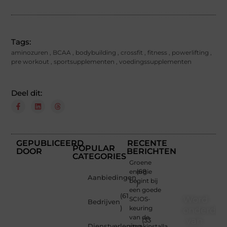
Tags:
aminozuren
,
BCAA
,
bodybuilding
,
crossfit
,
fitness
,
powerlifting
,
pre workout
,
sportsupplementen
,
voedingssupplementen
Deel dit:
GEPUBLICEERD
RECENTE
POPULAR
DOOR
BERICHTEN
CATEGORIES
Groene
energie
(68
Aanbiedingen
begint bij
)
een goede
(61
Word
SCIOS-
Bedrijven
)
keuring
onderdee
van de
van
(33
Dienstverlening
stookinstallatie