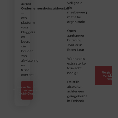
Veiligheid
inspiratie,
achter
die
kennis
Ondernemershuiszuidoost.nl
meebeweegt
en
—
met elke
verhalen.
een
organisatie
platform
❝
Laat
voor
Open
van je
bloggers
aanhanger
horen
en
huren bij
— Deel
lezers
JobCar in
jouw
die
Etten-Leur
verhaal
houden
❞
van
Wanneer is
afwisseling
extra sterke
en
folie echt
frisse
Registreer
nodig?
content.
vandaag
nog
De stille
afspraken
Redactie van
Ondernemershuis
achter een
Zuid-Oost
garagebezoek
in Eerbeek