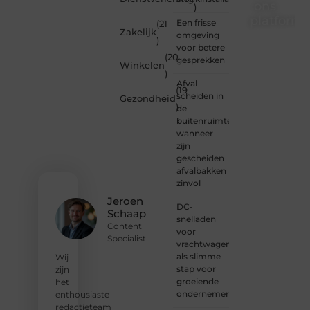
ons
)
platform
Een frisse
(21
Zakelijk
omgeving
)
Wil je
voor betere
(20
schrijven,
gesprekken
Winkelen
meedenken
)
of
Afval
(19
gewoon
scheiden in
Gezondheid
)
kennismaken?
de
Sluit je
buitenruimte:
aan bij
wanneer
onze
zijn
gemeenschap
gescheiden
van
afvalbakken
lezers
zinvol
en
Jeroen
DC-
schrijvers.
Schaap
snelladen
Samen
Content
voor
geven
Specialist
vrachtwagens
we
als slimme
vorm
Wij
stap voor
aan
zijn
groeiende
een
het
ondernemers
platform
enthousiaste
vol
redactieteam