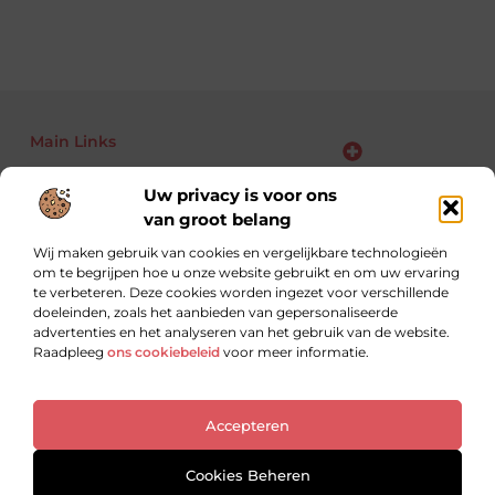
Main Links
Bekende Nederlanders
Backlinks kopen: kansen, risico’s en slimme aanpak voor jouw website
Linkbuilding geld verdienen: zo maak je van links jouw business
Uw privacy is voor ons
van groot belang
Wij maken gebruik van cookies en vergelijkbare technologieën
om te begrijpen hoe u onze website gebruikt en om uw ervaring
Altijd op zoek naar nieuwe inzichten.
te verbeteren. Deze cookies worden ingezet voor verschillende
Lees, leer en ontdek met blogs over uiteenlopende
doeleinden, zoals het aanbieden van gepersonaliseerde
onderwerpen.
advertenties en het analyseren van het gebruik van de website.
Raadpleeg
ons cookiebeleid
voor meer informatie.
Website index
Cookiebeleid (EU)
Accepteren
@2025 All Right Reserved. Design by
www.ondernemershuiszuidoost.nl
Cookies Beheren