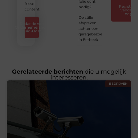
folie echt
frisse
Registreer
nodig?
content.
vandaag
nog
De stille
afspraken
Redactie van
Ondernemershuis
achter een
Zuid-Oost
garagebezoek
in Eerbeek
Gerelateerde berichten
die u mogelijk
interesseren.
BEDRIJVEN