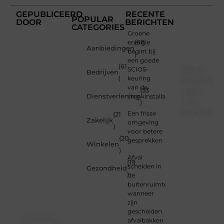
GEPUBLICEERD
RECENTE
POPULAR
DOOR
BERICHTEN
CATEGORIES
Groene
energie
(68
Aanbiedingen
begint bij
)
een goede
(61
Word
SCIOS-
Bedrijven
)
keuring
onderdee
van de
van
(33
Dienstverlening
stookinstallatie
ons
)
platform
Een frisse
(21
Zakelijk
omgeving
)
Wil je
voor betere
(20
schrijven,
gesprekken
Winkelen
meedenken
)
of
Afval
(19
gewoon
scheiden in
Gezondheid
)
kennismaken?
de
Sluit je
buitenruimte:
aan bij
wanneer
onze
zijn
gemeenschap
gescheiden
van
afvalbakken