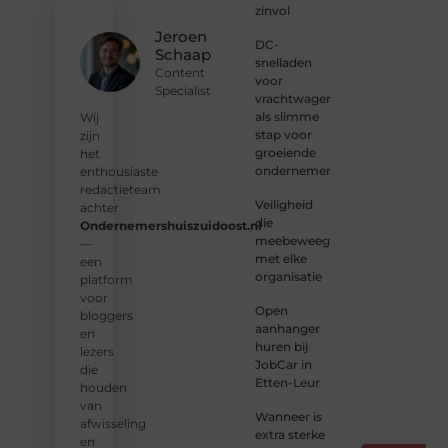
lezers
zinvol
en
Jeroen
DC-
schrijvers.
Schaap
snelladen
Samen
Content
voor
geven
Specialist
vrachtwagens
we
als slimme
vorm
Wij
stap voor
aan
zijn
groeiende
een
het
ondernemers
platform
enthousiaste
vol
redactieteam
Veiligheid
inspiratie,
achter
die
kennis
Ondernemershuiszuidoost.nl
meebeweegt
en
—
met elke
verhalen.
een
organisatie
platform
❝
Laat
voor
Open
van je
bloggers
aanhanger
horen
en
huren bij
— Deel
lezers
JobCar in
jouw
die
Etten-Leur
verhaal
houden
❞
van
Wanneer is
afwisseling
extra sterke
en