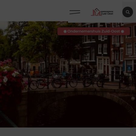
◉ Ondernemershuis Zuid-Oost ◉