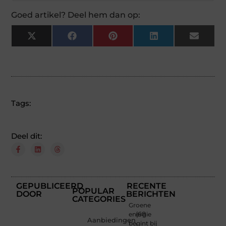
Goed artikel? Deel hem dan op:
X
Facebook
Pinterest
LinkedIn
Email
(Twitter)
Tags:
Deel dit:
GEPUBLICEERD
RECENTE
POPULAR
DOOR
BERICHTEN
CATEGORIES
Groene
energie
(68
Aanbiedingen
begint bij