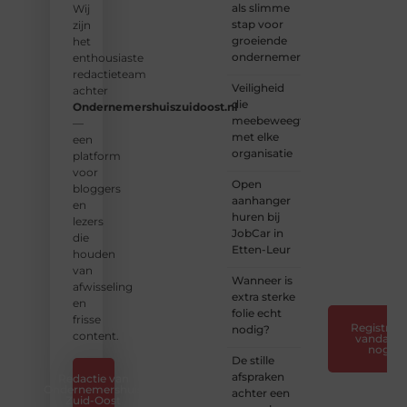
als slimme
vorm
Wij
stap voor
aan
zijn
groeiende
een
het
ondernemers
platform
enthousiaste
vol
redactieteam
Veiligheid
inspiratie,
achter
die
kennis
Ondernemershuiszuidoost.nl
meebeweegt
en
—
met elke
verhalen.
een
organisatie
platform
❝
Laat
voor
Open
van je
bloggers
aanhanger
horen
en
huren bij
— Deel
lezers
JobCar in
jouw
die
Etten-Leur
verhaal
houden
❞
van
Wanneer is
afwisseling
extra sterke
en
folie echt
frisse
Registreer
nodig?
content.
vandaag
nog
De stille
afspraken
Redactie van
Ondernemershuis
achter een
Zuid-Oost