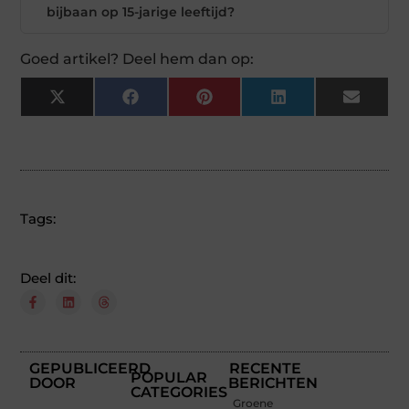
bijbaan op 15-jarige leeftijd?
Goed artikel? Deel hem dan op:
X
Facebook
Pinterest
LinkedIn
Email
(Twitter)
Tags:
Deel dit:
GEPUBLICEERD
RECENTE
POPULAR
DOOR
BERICHTEN
CATEGORIES
Groene