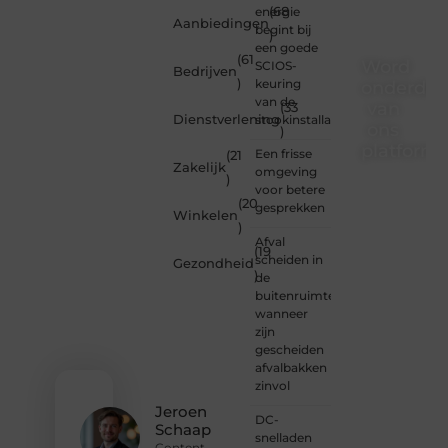
energie
(68
Aanbiedingen
begint bij
)
een goede
(61
Word
SCIOS-
Bedrijven
)
keuring
onderdee
van de
van
(33
Dienstverlening
stookinstallatie
ons
)
platform
Een frisse
(21
Zakelijk
omgeving
)
Wil je
voor betere
(20
schrijven,
gesprekken
Winkelen
meedenken
)
of
Afval
(19
gewoon
scheiden in
Gezondheid
)
kennismaken?
de
Sluit je
buitenruimte:
aan bij
wanneer
onze
zijn
gemeenschap
gescheiden
van
afvalbakken
lezers
zinvol
en
Jeroen
DC-
schrijvers.
Schaap
snelladen
Samen
Content