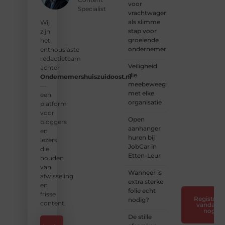
voor
geven
Specialist
vrachtwagens
we
als slimme
vorm
Wij
stap voor
aan
zijn
groeiende
een
het
ondernemers
platform
enthousiaste
vol
redactieteam
Veiligheid
inspiratie,
achter
die
kennis
Ondernemershuiszuidoost.nl
meebeweegt
en
—
met elke
verhalen.
een
organisatie
platform
❝
Laat
voor
Open
van je
bloggers
aanhanger
horen
en
huren bij
— Deel
lezers
JobCar in
jouw
die
Etten-Leur
verhaal
houden
❞
van
Wanneer is
afwisseling
extra sterke
en
folie echt
frisse
Registreer
nodig?
content.
vandaag
nog
De stille