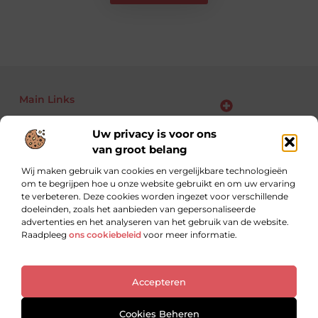
Main Links
Bekende Nederlanders
Backlinks kopen: kansen, risico’s en slimme aanpak voor jouw website
Linkbuilding geld verdienen: zo maak je van links jouw business
Uw privacy is voor ons
van groot belang
Wij maken gebruik van cookies en vergelijkbare technologieën
om te begrijpen hoe u onze website gebruikt en om uw ervaring
Altijd op zoek naar nieuwe inzichten.
te verbeteren. Deze cookies worden ingezet voor verschillende
Lees, leer en ontdek met blogs over uiteenlopende
doeleinden, zoals het aanbieden van gepersonaliseerde
onderwerpen.
advertenties en het analyseren van het gebruik van de website.
Raadpleeg
ons cookiebeleid
voor meer informatie.
Website index
Cookiebeleid (EU)
Accepteren
@2025 All Right Reserved. Design by
www.ondernemershuiszuidoost.nl
Cookies Beheren