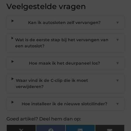
Veelgestelde vragen
Kan ik autosloten zelf vervangen?
▼
Wat is de eerste stap bij het vervangen van
▼
een autoslot?
Hoe maak ik het deurpaneel los?
▼
Waar vind ik de C-clip die ik moet
▼
verwijderen?
Hoe installeer ik de nieuwe slotcilinder?
▼
Goed artikel? Deel hem dan op: