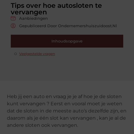
Tips over hoe autosloten te
vervangen
Aanbiedingen
Gepubliceerd Door Ondernemershuiszuidoost.nl
Inhoudsopgave
Veelgestelde vragen
Heb jij een auto en vraag je je af hoe je de sloten
kunt vervangen ? Eerst en vooral moet je weten
dat de sloten in de meeste auto’s dezelfde zijn, en
daarom als je één slot kan vervangen , kan je al de
andere sloten ook vervangen.