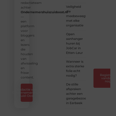
vol
redactieteam
Veiligheid
inspiratie,
achter
die
kennis
Ondernemershuiszuidoost.nl
meebeweegt
en
—
met elke
verhalen.
een
organisatie
platform
❝
Laat
voor
Open
van je
bloggers
aanhanger
horen
en
huren bij
— Deel
lezers
JobCar in
jouw
die
Etten-Leur
verhaal
houden
❞
van
Wanneer is
afwisseling
extra sterke
en
folie echt
frisse
Registreer
nodig?
content.
vandaag
nog
De stille
afspraken
Redactie van
Ondernemershuis
achter een
Zuid-Oost
garagebezoek
in Eerbeek