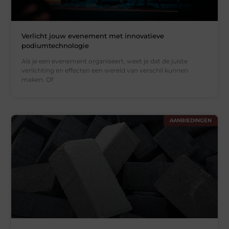
Verlicht jouw evenement met innovatieve
podiumtechnologie
Als je een evenement organiseert, weet je dat de juiste
verlichting en effecten een wereld van verschil kunnen
maken. Of
AANBIEDINGEN