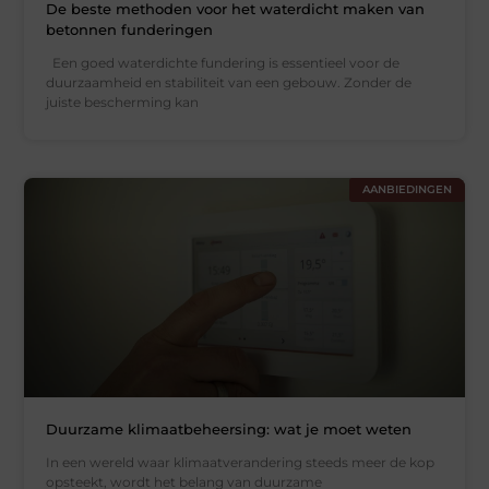
De beste methoden voor het waterdicht maken van
betonnen funderingen
Een goed waterdichte fundering is essentieel voor de
duurzaamheid en stabiliteit van een gebouw. Zonder de
juiste bescherming kan
AANBIEDINGEN
Duurzame klimaatbeheersing: wat je moet weten
In een wereld waar klimaatverandering steeds meer de kop
opsteekt, wordt het belang van duurzame