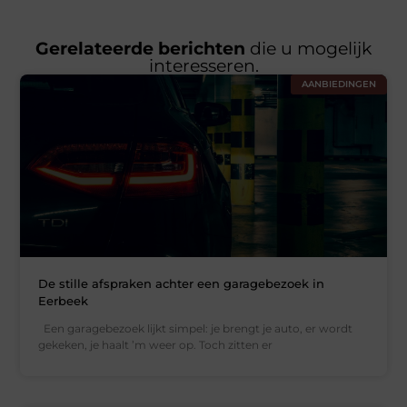
Gerelateerde berichten
die u mogelijk
interesseren.
AANBIEDINGEN
De stille afspraken achter een garagebezoek in
Eerbeek
Een garagebezoek lijkt simpel: je brengt je auto, er wordt
gekeken, je haalt ’m weer op. Toch zitten er