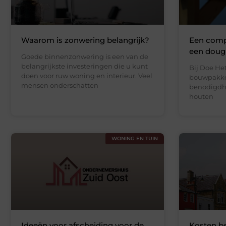
Waarom is zonwering belangrijk?
Een comp
een doug
Goede binnenzonwering is een van de
belangrijkste investeringen die u kunt
Bij Doe He
doen voor ruw woning en interieur. Veel
bouwpakket
mensen onderschatten
benodigdhe
houten
WONING EN TUIN
Ideeën voor afscheiding voor de
Kosten be