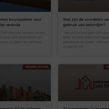
leet bouwpakket voor
Wat zijn de voordelen va
las veranda
gebruik van betonlijm?
t Zelf Veranda hebben ze een
Betonlijm kan gebruikt wo
 waar alle onderdelen en
twee of meer betonnen oppe
den in zitten om zelf een
aan elkaar te lijmen. Het is o
mogelijk om
WONING EN TUIN
W
sparen bij de verkoop
Zonnepanelen voor een p