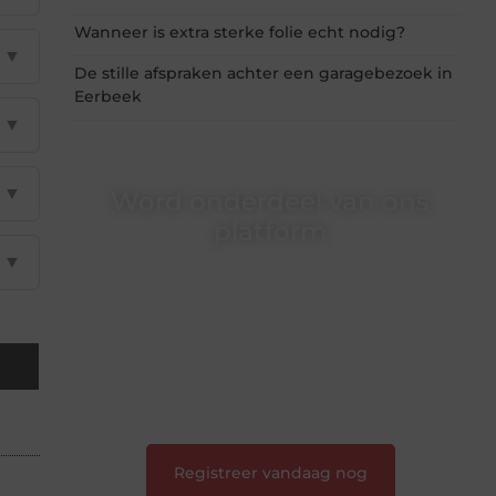
Wanneer is extra sterke folie echt nodig?
▼
De stille afspraken achter een garagebezoek in
Eerbeek
▼
▼
Word onderdeel van ons
platform
▼
Wil je schrijven, meedenken of gewoon
kennismaken? Sluit je aan bij onze
gemeenschap van lezers en schrijvers. Samen
geven we vorm aan een platform vol inspiratie,
kennis en verhalen.
❝
Laat van je horen — Deel jouw verhaal
❞
Registreer vandaag nog