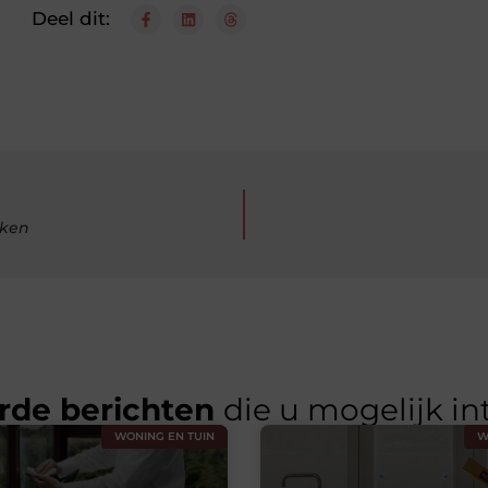
Deel dit:
iken
rde berichten
die u mogelijk in
WONING EN TUIN
W