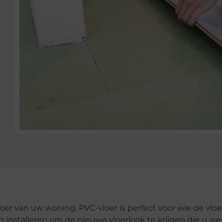
oer van uw woning. PVC-vloer is perfect voor wie de vloe
nstalleren om de nieuwe vloerlook te krijgen die u we