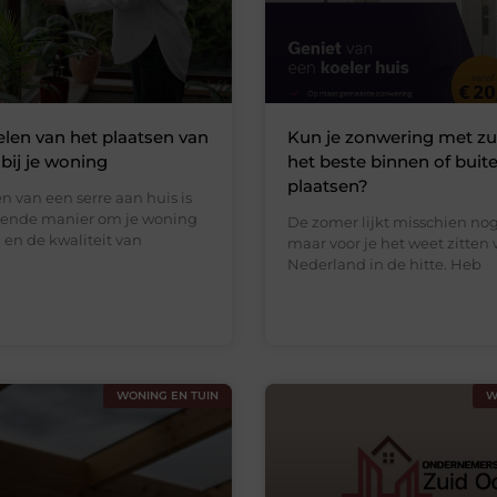
len van het plaatsen van
Kun je zonwering met z
 bij je woning
het beste binnen of buit
plaatsen?
n van een serre aan huis is
kende manier om je woning
De zomer lijkt misschien nog
n en de kwaliteit van
maar voor je het weet zitten 
Nederland in de hitte. Heb
WONING EN TUIN
W