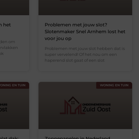
n het
Problemen met jouw slot?
Slotenmaker Snel Arnhem lost het
voor jou op
rden om
rvlakken
Problemen met jouw slot hebben dat is
ok
super vervelend! Of het nou om een
haperend slot gaat of een slot
ONING EN TUIN
WONING EN TUIN
lat dak:
Zonnepanelen in Nederland