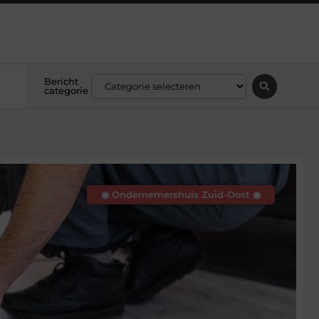
Bericht
categorie
◉ Ondernemershuis Zuid-Oost ◉