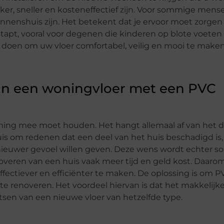
er, sneller en kosteneffectief zijn. Voor sommige mens
innenshuis zijn. Het betekent dat je ervoor moet zorgen
p stapt, vooral voor degenen die kinderen op blote voeten
 doen om uw vloer comfortabel, veilig en mooi te maken
an een woningvloer met een PVC
ekening mee moet houden. Het hangt allemaal af van het d
s om redenen dat een deel van het huis beschadigd is,
 nieuwer gevoel willen geven. Deze wens wordt echter s
overen van een huis vaak meer tijd en geld kost. Daaro
ctiever en efficiënter te maken. De oplossing is om P
e renoveren. Het voordeel hiervan is dat het makkelijke
sen van een nieuwe vloer van hetzelfde type.