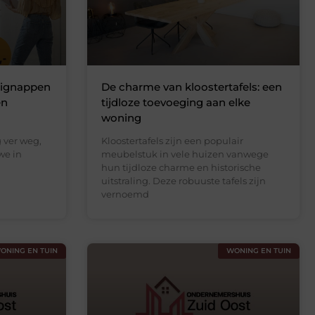
uignappen
De charme van kloostertafels: een
en
tijdloze toevoeging aan elke
woning
 ver weg,
Kloostertafels zijn een populair
we in
meubelstuk in vele huizen vanwege
hun tijdloze charme en historische
uitstraling. Deze robuuste tafels zijn
vernoemd
ONING EN TUIN
WONING EN TUIN