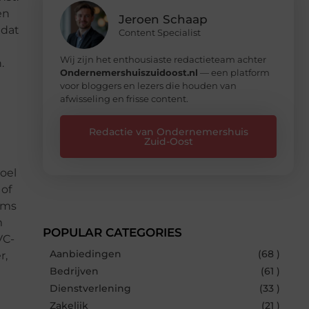
en
Jeroen Schaap
 dat
Content Specialist
Wij zijn het enthousiaste redactieteam achter
.
Ondernemershuiszuidoost.nl
— een platform
voor bloggers en lezers die houden van
afwisseling en frisse content.
Redactie van Ondernemershuis
Zuid-Oost
oel
 of
oms
m
POPULAR CATEGORIES
VC-
Aanbiedingen
(68 )
r,
Bedrijven
(61 )
Dienstverlening
(33 )
Zakelijk
(21 )