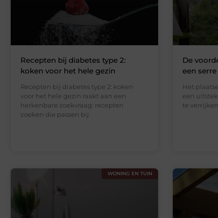
Recepten bij diabetes type 2:
De voorde
koken voor het hele gezin
een serre
Recepten bij diabetes type 2: koken
Het plaatse
voor het hele gezin raakt aan een
een uitste
herkenbare zoekvraag: recepten
te verrijke
zoeken die passen bij
WONING EN TUIN