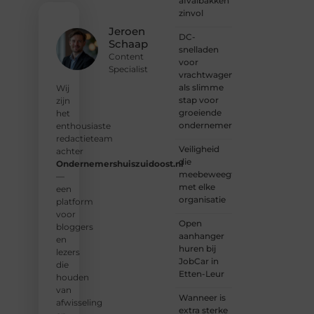
afvalbakken
lezers
zinvol
en
Jeroen
DC-
schrijvers.
Schaap
snelladen
Samen
Content
voor
geven
Specialist
vrachtwagens
we
als slimme
vorm
Wij
stap voor
aan
zijn
groeiende
een
het
ondernemers
platform
enthousiaste
vol
redactieteam
Veiligheid
inspiratie,
achter
die
kennis
Ondernemershuiszuidoost.nl
meebeweegt
en
—
met elke
verhalen.
een
organisatie
platform
❝
Laat
voor
Open
van je
bloggers
aanhanger
horen
en
huren bij
— Deel
lezers
JobCar in
jouw
die
Etten-Leur
verhaal
houden
❞
van
Wanneer is
afwisseling
extra sterke