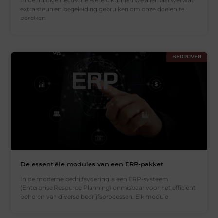
In de huidige hectische wereld kunnen we allemaal wel wat
extra steun en begeleiding gebruiken om onze doelen te
bereiken
BEDRIJVEN
De essentiële modules van een ERP-pakket
In de moderne bedrijfsvoering is een ERP-systeem
(Enterprise Resource Planning) onmisbaar voor het efficiënt
beheren van diverse bedrijfsprocessen. Elk module