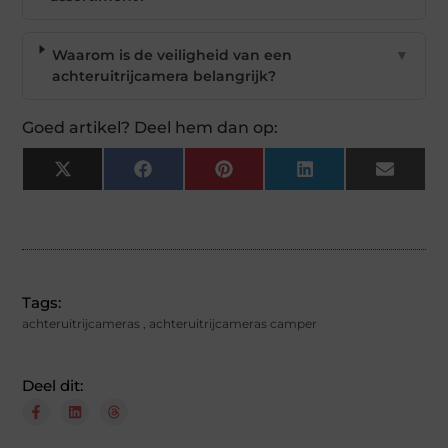
Waarom is de veiligheid van een
▼
achteruitrijcamera belangrijk?
Goed artikel? Deel hem dan op:
X
Facebook
Pinterest
LinkedIn
Email
(Twitter)
Tags:
achteruitrijcameras
,
achteruitrijcameras camper
Deel dit: