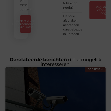
en
folie echt
frisse
Registreer
nodig?
content.
vandaag
nog
De stille
afspraken
Redactie van
Ondernemershuis
achter een
Zuid-Oost
garagebezoek
in Eerbeek
Gerelateerde berichten
die u mogelijk
interesseren.
BEDRIJVEN