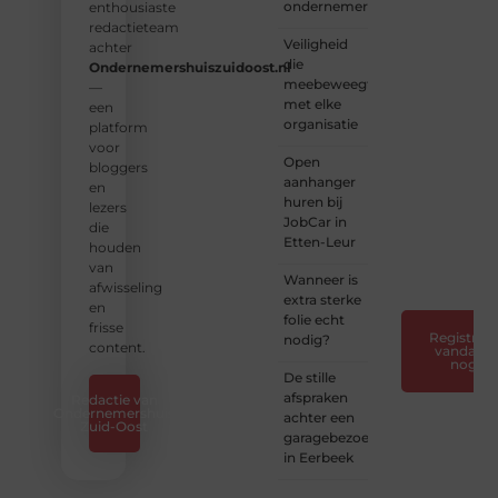
ondernemers
platform
enthousiaste
vol
redactieteam
Veiligheid
inspiratie,
achter
die
kennis
Ondernemershuiszuidoost.nl
meebeweegt
en
—
met elke
verhalen.
een
organisatie
platform
❝
Laat
voor
Open
van je
bloggers
aanhanger
horen
en
huren bij
— Deel
lezers
JobCar in
jouw
die
Etten-Leur
verhaal
houden
❞
van
Wanneer is
afwisseling
extra sterke
en
folie echt
frisse
Registreer
nodig?
content.
vandaag
nog
De stille
afspraken
Redactie van
Ondernemershuis
achter een
Zuid-Oost
garagebezoek
in Eerbeek