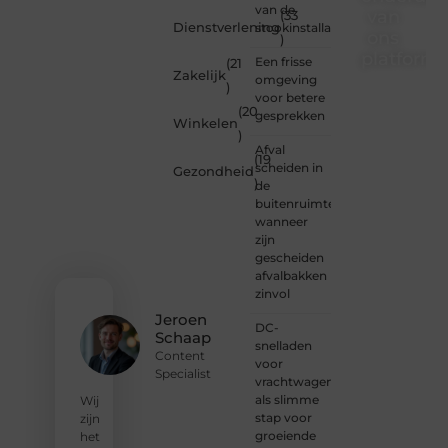
van de
van
(33
Dienstverlening
stookinstallatie
ons
)
platform
Een frisse
(21
Zakelijk
omgeving
)
Wil je
voor betere
(20
schrijven,
gesprekken
Winkelen
meedenken
)
of
Afval
(19
gewoon
scheiden in
Gezondheid
)
kennismaken?
de
Sluit je
buitenruimte:
aan bij
wanneer
onze
zijn
gemeenschap
gescheiden
van
afvalbakken
lezers
zinvol
en
Jeroen
DC-
schrijvers.
Schaap
snelladen
Samen
Content
voor
geven
Specialist
vrachtwagens
we
als slimme
vorm
Wij
stap voor
aan
zijn
groeiende
een
het