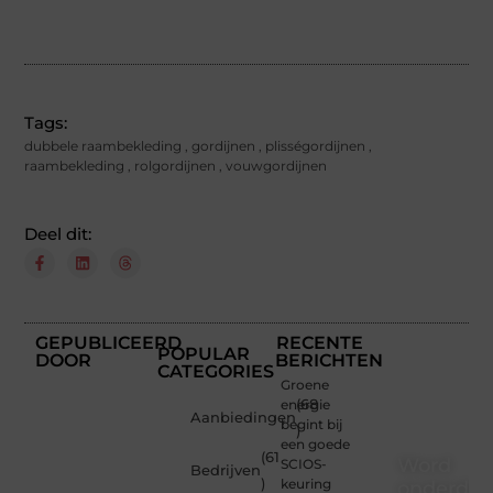
Tags:
dubbele raambekleding
,
gordijnen
,
plisségordijnen
,
raambekleding
,
rolgordijnen
,
vouwgordijnen
Deel dit:
GEPUBLICEERD
RECENTE
POPULAR
DOOR
BERICHTEN
CATEGORIES
Groene
energie
(68
Aanbiedingen
begint bij
)
een goede
(61
Word
SCIOS-
Bedrijven
)
keuring
onderdee