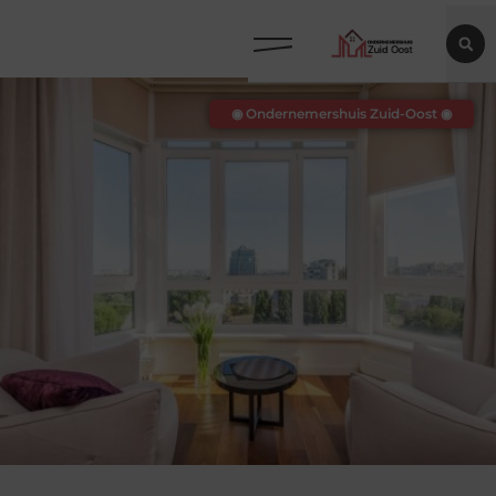
◉ Ondernemershuis Zuid-Oost ◉