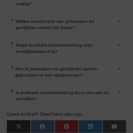
nodig?
Welke combinatie van jaloeziëen en
▼
gordijnen werkt het beste?
Helpt dubbele raambekleding met
▼
energiebesparing?
Kan ik jaloeziëen en gordijnen samen
▼
gebruiken in een slaapkamer?
Is dubbele raambekleding duur om aan te
▼
schaffen?
Goed artikel? Deel hem dan op:
X
Facebook
Pinterest
LinkedIn
Email
(Twitter)