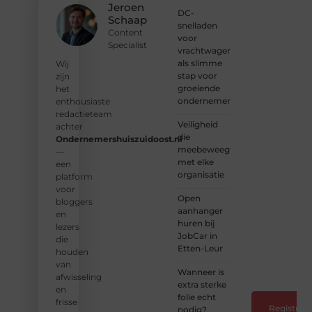
en
Jeroen
DC-
schrijvers.
Schaap
snelladen
Samen
Content
voor
geven
Specialist
vrachtwagens
we
als slimme
vorm
Wij
stap voor
aan
zijn
groeiende
een
het
ondernemers
platform
enthousiaste
vol
redactieteam
Veiligheid
inspiratie,
achter
die
kennis
Ondernemershuiszuidoost.nl
meebeweegt
en
—
met elke
verhalen.
een
organisatie
platform
❝
Laat
voor
Open
van je
bloggers
aanhanger
horen
en
huren bij
— Deel
lezers
JobCar in
jouw
die
Etten-Leur
verhaal
houden
❞
van
Wanneer is
afwisseling
extra sterke
en
folie echt
frisse
Registreer
nodig?