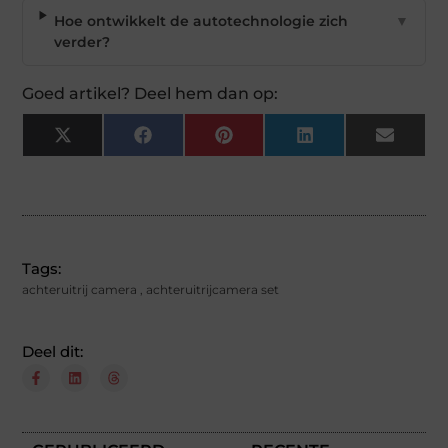
Hoe ontwikkelt de autotechnologie zich
▼
verder?
Goed artikel? Deel hem dan op:
X
Facebook
Pinterest
LinkedIn
Email
(Twitter)
Tags:
achteruitrij camera
,
achteruitrijcamera set
Deel dit: