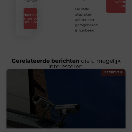
content.
vandaag
nog
De stille
afspraken
Redactie van
Ondernemershuis
achter een
Zuid-Oost
garagebezoek
in Eerbeek
Gerelateerde berichten
die u mogelijk
interesseren.
BEDRIJVEN