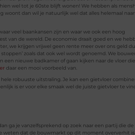
chien wel tot je 60ste blijft wonen! We hebben als mens
g woont dan wil je natuurlijk wel dat alles helemaal naar
waar veel baankansen zijn en waar we ook een hoog
est van de wereld. De economie draait goed en we heb
ter, we krijgen vrijwel geen rente meer over ons geld d
 te stoppen’ zoals dat ook wel wordt genoemd. We bouwe
n een nieuwe badkamer of gaan kijken naar de vloer di
er
daar een mooi voorbeeld van.
hele robuuste uitstraling. Je kan een gietvloer combin
nlijk is er voor elke smaak wel de juiste gietvloer te vin
n dan ga je vanzelfsprekend op zoek naar een partij die de
om te weten dat de bouwmarkt op dit moment oververhit is.