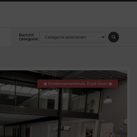
Bericht
categorie
◉ Ondernemershuis Zuid-Oost ◉