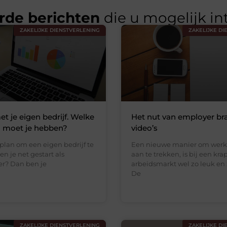
rde berichten
die u mogelijk in
ZAKELIJKE DIENSTVERLENING
ZAKELIJKE DI
et je eigen bedrijf. Welke
Het nut van employer br
 moet je hebben?
video’s
plan om een eigen bedrijf te
Een nieuwe manier om wer
en je net gestart als
aan te trekken, is bij een kr
r? Dan ben je
arbeidsmarkt wel zo leuk en
De
ZAKELIJKE DIENSTVERLENING
ZAKELIJKE DI