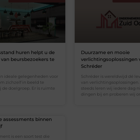
stand huren helpt u de
Duurzame en mooie
 van beursbezoekers te
verlichtingsoplossingen 
Schréder
jn ideale gelegenheden voor
Schréder is wereldwijd dé le
m zichzelf in beeld te
van verlichtingsoplossingen
 de doelgroep. Er is ruimte
steeds leren wij iedere dag 
dingen bij en proberen wij o
se assessments binnen
f
ent is een soort test die