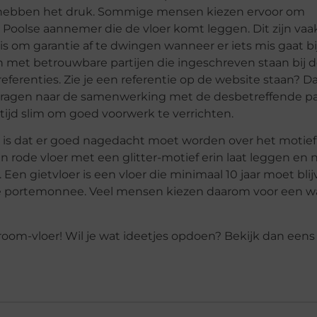
n hebben het druk. Sommige mensen kiezen ervoor om
Poolse aannemer die de vloer komt leggen. Dit zijn vaa
g is om garantie af te dwingen wanneer er iets mis gaat bi
n met betrouwbare partijen die ingeschreven staan bij 
eferenties. Zie je een referentie op de website staan? Da
 vragen naar de samenwerking met de desbetreffende par
ltijd slim om goed voorwerk te verrichten.
n is dat er goed nagedacht moet worden over het motief
een rode vloer met een glitter-motief erin laat leggen en 
 Een gietvloer is een vloer die minimaal 10 jaar moet bli
de portemonnee. Veel mensen kiezen daarom voor een w
room-vloer! Wil je wat ideetjes opdoen? Bekijk dan eens