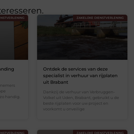
teresseren.
ENSTVERLENING
ZAKELIJKE DIENSTVERLENING
anding
Ontdek de services van deze
specialist in verhuur van rijplaten
uit Brabant
knemers
appe
Dankzij de verhuur van Verbruggen-
 zo handig.
Volkel uit Uden, Brabant, gebruikt u de
beste rijplaten voor uw project en
voorkomt u onveilige
ENSTVERLENING
ZAKELIJKE DIENSTVERLENING