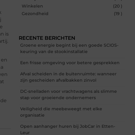
Winkelen
(20 )
k
Gezondheid
(19 )
j
de
n is
RECENTE BERICHTEN
tij.
Groene energie begint bij een goede SCIOS-
keuring van de stookinstallatie
 en
Een frisse omgeving voor betere gesprekken
na
Afval scheiden in de buitenruimte: wanneer
jven
zijn gescheiden afvalbakken zinvol
at
DC-snelladen voor vrachtwagens als slimme
stap voor groeiende ondernemers
 de
Veiligheid die meebeweegt met elke
organisatie
Open aanhanger huren bij JobCar in Etten-
Leur