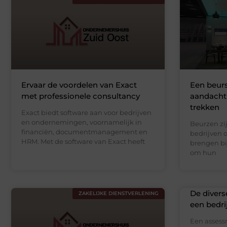
Ervaar de voordelen van Exact
Een beurs
met professionele consultancy
aandacht
trekken
Exact biedt software aan voor bedrijven
en ondernemingen, voornamelijk in
Beurzen zi
financiën, documentmanagement en
bedrijven o
HRM. Met de software van Exact heeft
brengen bij
om hun
De diver
ZAKELIJKE DIENSTVERLENING
een bedrij
Een assessm