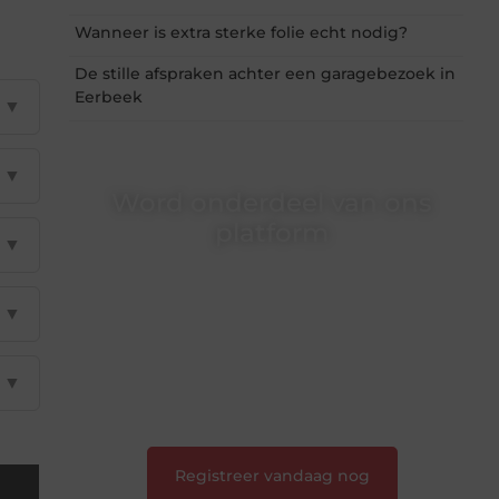
Wanneer is extra sterke folie echt nodig?
De stille afspraken achter een garagebezoek in
Eerbeek
▼
▼
Word onderdeel van ons
platform
▼
Wil je schrijven, meedenken of gewoon
kennismaken? Sluit je aan bij onze
▼
gemeenschap van lezers en schrijvers. Samen
geven we vorm aan een platform vol inspiratie,
kennis en verhalen.
▼
❝
Laat van je horen — Deel jouw verhaal
❞
Registreer vandaag nog