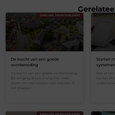
Gerelatee
ZAKELIJKE DIENSTVERLENING
De kracht van een goede
Starten m
voorbereiding
systemen
De kracht van een goede voorbereiding
Ben je van 
Beveiliging draait allang niet meer
starten of b
alleen om het inzetten van mensen of
onderneme
het plaatsen
ZAKELIJKE DIENSTVERLENING