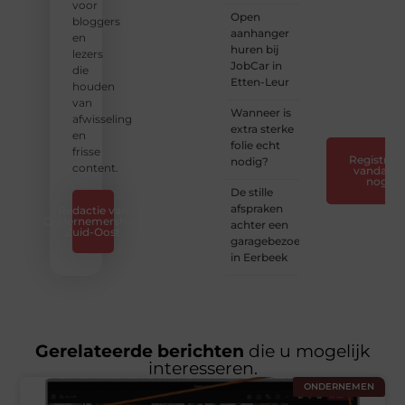
❝
Laat
voor
Open
van je
bloggers
aanhanger
horen
en
huren bij
— Deel
lezers
JobCar in
jouw
die
Etten-Leur
verhaal
houden
❞
van
Wanneer is
afwisseling
extra sterke
en
folie echt
frisse
Registreer
nodig?
content.
vandaag
nog
De stille
afspraken
Redactie van
Ondernemershuis
achter een
Zuid-Oost
garagebezoek
in Eerbeek
Gerelateerde berichten
die u mogelijk
interesseren.
ONDERNEMEN