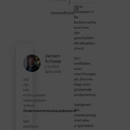
meedenken
)
of
Afval
(19
gewoon
scheiden in
Gezondheid
)
kennismaken?
de
Sluit je
buitenruimte:
aan bij
wanneer
onze
zijn
gemeenschap
gescheiden
van
afvalbakken
lezers
zinvol
en
Jeroen
DC-
schrijvers.
Schaap
snelladen
Samen
Content
voor
geven
Specialist
vrachtwagens
we
als slimme
vorm
Wij
stap voor
aan
zijn
groeiende
een
het
ondernemers
platform
enthousiaste
vol
redactieteam
Veiligheid
inspiratie,
achter
die
kennis
Ondernemershuiszuidoost.nl
meebeweegt
en
—
met elke
verhalen.
een
organisatie
platform