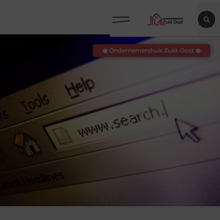
◉ Ondernemershuis Zuid-Oost ◉