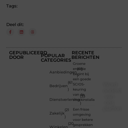
Tags:
Deel dit:
GEPUBLICEERD
RECENTE
POPULAR
DOOR
BERICHTEN
CATEGORIES
Groene
energie
(68
Aanbiedingen
begint bij
)
een goede
(61
Word
SCIOS-
Bedrijven
)
keuring
onderdee
van de
van
(33
Dienstverlening
stookinstallatie
ons
)
platform
Een frisse
(21
Zakelijk
omgeving
)
Wil je
voor betere
(20
schrijven,
gesprekken
Winkelen