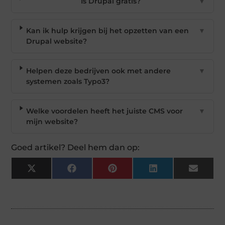
Is Drupal gratis?
▼
Kan ik hulp krijgen bij het opzetten van een
▼
Drupal website?
Helpen deze bedrijven ook met andere
▼
systemen zoals Typo3?
Welke voordelen heeft het juiste CMS voor
▼
mijn website?
Goed artikel? Deel hem dan op:
X
Facebook
Pinterest
LinkedIn
Email
(Twitter)