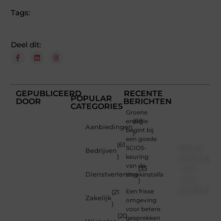
Tags:
Deel dit:
GEPUBLICEERD
RECENTE
POPULAR
DOOR
BERICHTEN
CATEGORIES
Groene
energie
(68
Aanbiedingen
begint bij
)
een goede
(61
Word
SCIOS-
Bedrijven
)
keuring
onderdee
van de
van
(33
Dienstverlening
stookinstallatie
ons
)
platform
Een frisse
(21
Zakelijk
omgeving
)
Wil je
voor betere
(20
schrijven,
gesprekken