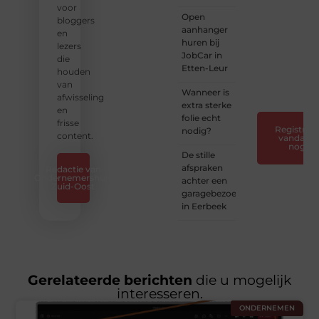
❝
Laat
voor
Open
van je
bloggers
aanhanger
horen
en
huren bij
— Deel
lezers
JobCar in
jouw
die
Etten-Leur
verhaal
houden
❞
van
Wanneer is
afwisseling
extra sterke
en
folie echt
frisse
Registreer
nodig?
content.
vandaag
nog
De stille
afspraken
Redactie van
Ondernemershuis
achter een
Zuid-Oost
garagebezoek
in Eerbeek
Gerelateerde berichten
die u mogelijk
interesseren.
ONDERNEMEN