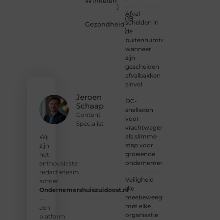
Winkelen
meedenken
)
of
Afval
(19
gewoon
scheiden in
Gezondheid
)
kennismaken?
de
Sluit je
buitenruimte:
aan bij
wanneer
onze
zijn
gemeenschap
gescheiden
van
afvalbakken
lezers
zinvol
en
Jeroen
DC-
schrijvers.
Schaap
snelladen
Samen
Content
voor
geven
Specialist
vrachtwagens
we
als slimme
vorm
Wij
stap voor
aan
zijn
groeiende
een
het
ondernemers
platform
enthousiaste
vol
redactieteam
Veiligheid
inspiratie,
achter
die
kennis
Ondernemershuiszuidoost.nl
meebeweegt
en
—
met elke
verhalen.
een
organisatie
platform