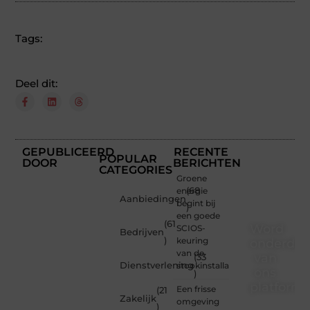
Tags:
Deel dit:
GEPUBLICEERD
RECENTE
POPULAR
DOOR
BERICHTEN
CATEGORIES
Groene
energie
(68
Aanbiedingen
begint bij
)
een goede
(61
Word
SCIOS-
Bedrijven
)
keuring
onderdee
van de
van
(33
Dienstverlening
stookinstallatie
ons
)
platform
Een frisse
(21
Zakelijk
omgeving
)