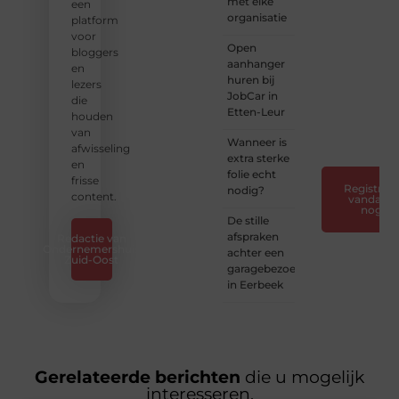
met elke
verhalen.
een
organisatie
platform
❝
Laat
voor
Open
van je
bloggers
aanhanger
horen
en
huren bij
— Deel
lezers
JobCar in
jouw
die
Etten-Leur
verhaal
houden
❞
van
Wanneer is
afwisseling
extra sterke
en
folie echt
frisse
Registreer
nodig?
content.
vandaag
nog
De stille
afspraken
Redactie van
Ondernemershuis
achter een
Zuid-Oost
garagebezoek
in Eerbeek
Gerelateerde berichten
die u mogelijk
interesseren.