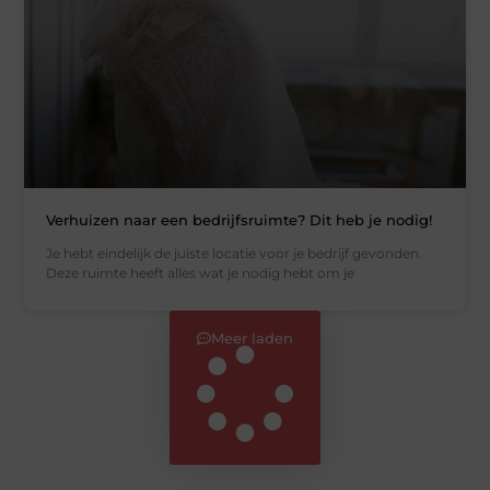
Verhuizen naar een bedrijfsruimte? Dit heb je nodig!
Je hebt eindelijk de juiste locatie voor je bedrijf gevonden.
Deze ruimte heeft alles wat je nodig hebt om je
Meer laden