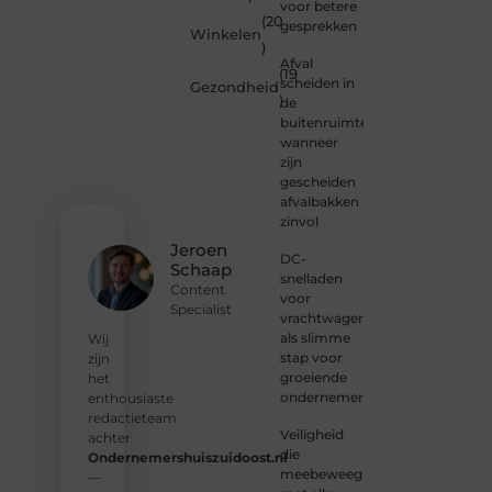
Wil je
voor betere
(20
schrijven,
gesprekken
Winkelen
meedenken
)
of
Afval
(19
gewoon
scheiden in
Gezondheid
)
kennismaken?
de
Sluit je
buitenruimte:
aan bij
wanneer
onze
zijn
gemeenschap
gescheiden
van
afvalbakken
lezers
zinvol
en
Jeroen
DC-
schrijvers.
Schaap
snelladen
Samen
Content
voor
geven
Specialist
vrachtwagens
we
als slimme
vorm
Wij
stap voor
aan
zijn
groeiende
een
het
ondernemers
platform
enthousiaste
vol
redactieteam
Veiligheid
inspiratie,
achter
die
kennis
Ondernemershuiszuidoost.nl
meebeweegt
en
—