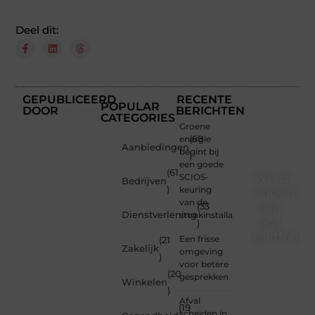
Deel dit:
GEPUBLICEERD
RECENTE
POPULAR
DOOR
BERICHTEN
CATEGORIES
Groene
energie
(68
Aanbiedingen
begint bij
)
een goede
(61
Word
SCIOS-
Bedrijven
)
keuring
onderdee
van de
van
(33
Dienstverlening
stookinstallatie
ons
)
platform
Een frisse
(21
Zakelijk
omgeving
)
Wil je
voor betere
(20
schrijven,
gesprekken
Winkelen
meedenken
)
of
Afval
(19
gewoon
scheiden in