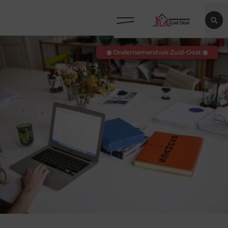
◉ Ondernemershuis Zuid-Oost ◉