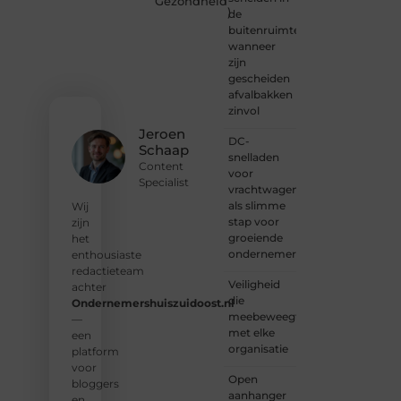
Gezondheid
)
kennismaken?
de
Sluit je
buitenruimte:
aan bij
wanneer
onze
zijn
gemeenschap
gescheiden
van
afvalbakken
lezers
zinvol
en
Jeroen
DC-
schrijvers.
Schaap
snelladen
Samen
Content
voor
geven
Specialist
vrachtwagens
we
als slimme
vorm
Wij
stap voor
aan
zijn
groeiende
een
het
ondernemers
platform
enthousiaste
vol
redactieteam
Veiligheid
inspiratie,
achter
die
kennis
Ondernemershuiszuidoost.nl
meebeweegt
en
—
met elke
verhalen.
een
organisatie
platform
❝
Laat
voor
Open
van je
bloggers
aanhanger
horen
en