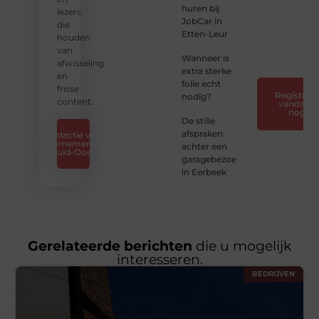
huren bij
— Deel
lezers
JobCar in
jouw
die
Etten-Leur
verhaal
houden
❞
van
Wanneer is
afwisseling
extra sterke
en
folie echt
frisse
Registreer
nodig?
content.
vandaag
nog
De stille
afspraken
Redactie van
Ondernemershuis
achter een
Zuid-Oost
garagebezoek
in Eerbeek
Gerelateerde berichten
die u mogelijk
interesseren.
BEDRIJVEN