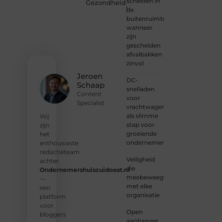
scheiden in
Gezondheid
)
kennismaken?
de
Sluit je
buitenruimte:
aan bij
wanneer
onze
zijn
gemeenschap
gescheiden
van
afvalbakken
lezers
zinvol
en
Jeroen
DC-
schrijvers.
Schaap
snelladen
Samen
Content
voor
geven
Specialist
vrachtwagens
we
als slimme
vorm
Wij
stap voor
aan
zijn
groeiende
een
het
ondernemers
platform
enthousiaste
vol
redactieteam
Veiligheid
inspiratie,
achter
die
kennis
Ondernemershuiszuidoost.nl
meebeweegt
en
—
met elke
verhalen.
een
organisatie
platform
❝
Laat
voor
Open
van je
bloggers
aanhanger