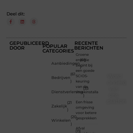
Deel dit:
GEPUBLICEERD
RECENTE
POPULAR
DOOR
BERICHTEN
CATEGORIES
Groene
energie
(68
Aanbiedingen
begint bij
)
een goede
(61
Word
SCIOS-
Bedrijven
)
keuring
onderdee
van de
van
(33
Dienstverlening
stookinstallatie
ons
)
platform
Een frisse
(21
Zakelijk
omgeving
)
Wil je
voor betere
(20
schrijven,
gesprekken
Winkelen
meedenken
)
of
Afval
(19
gewoon