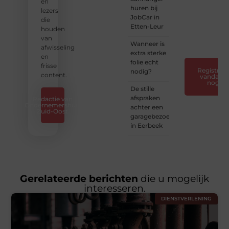
horen
en
huren bij
— Deel
lezers
JobCar in
jouw
die
Etten-Leur
verhaal
houden
❞
van
Wanneer is
afwisseling
extra sterke
en
folie echt
frisse
Registreer
nodig?
content.
vandaag
nog
De stille
afspraken
Redactie van
Ondernemershuis
achter een
Zuid-Oost
garagebezoek
in Eerbeek
Gerelateerde berichten
die u mogelijk
interesseren.
DIENSTVERLENING