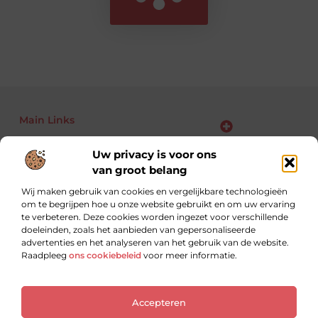
Main Links
Bekende Nederlanders
Backlinks kopen: kansen, risico’s en slimme aanpak voor jouw website
Linkbuilding geld verdienen: zo maak je van links jouw business
Uw privacy is voor ons
van groot belang
Wij maken gebruik van cookies en vergelijkbare technologieën
om te begrijpen hoe u onze website gebruikt en om uw ervaring
Altijd op zoek naar nieuwe inzichten.
te verbeteren. Deze cookies worden ingezet voor verschillende
Lees, leer en ontdek met blogs over uiteenlopende
doeleinden, zoals het aanbieden van gepersonaliseerde
onderwerpen.
advertenties en het analyseren van het gebruik van de website.
Raadpleeg
ons cookiebeleid
voor meer informatie.
Website index
Cookiebeleid (EU)
Accepteren