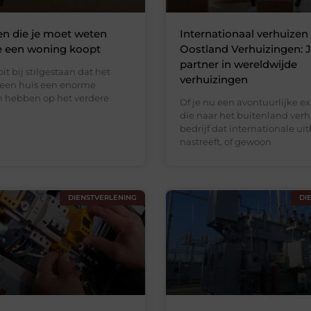
en die je moet weten
Internationaal verhuizen
e een woning koopt
Oostland Verhuizingen:
partner in wereldwijde
it bij stilgestaan dat het
verhuizingen
een huis een enorme
n hebben op het verdere
Of je nu een avontuurlijke e
die naar het buitenland verh
bedrijf dat internationale ui
nastreeft, of gewoon
DIENSTVERLENING
DI