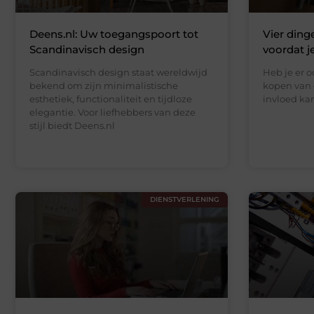
Deens.nl: Uw toegangspoort tot
Vier ding
Scandinavisch design
voordat j
Scandinavisch design staat wereldwijd
Heb je er oo
bekend om zijn minimalistische
kopen van 
esthetiek, functionaliteit en tijdloze
invloed ka
elegantie. Voor liefhebbers van deze
stijl biedt Deens.nl
DIENSTVERLENING