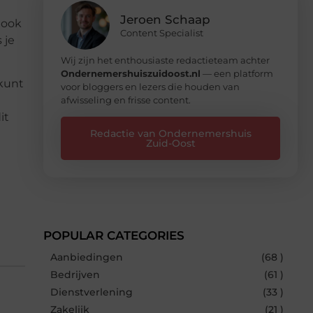
Jeroen Schaap
 ook
Content Specialist
 je
Wij zijn het enthousiaste redactieteam achter
Ondernemershuiszuidoost.nl
— een platform
 kunt
voor bloggers en lezers die houden van
afwisseling en frisse content.
it
Redactie van Ondernemershuis
Zuid-Oost
POPULAR CATEGORIES
Aanbiedingen
(68 )
Bedrijven
(61 )
Dienstverlening
(33 )
Zakelijk
(21 )