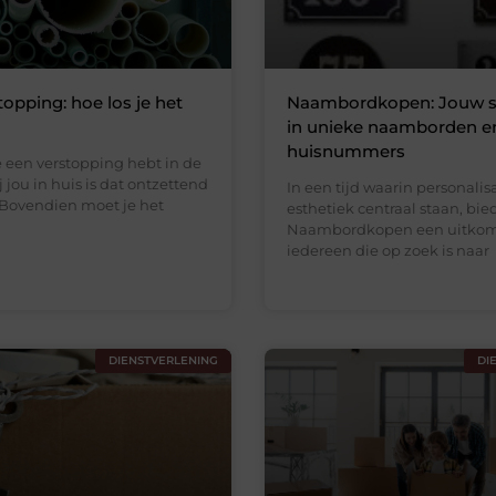
topping: hoe los je het
Naambordkopen: Jouw sp
in unieke naamborden e
huisnummers
 een verstopping hebt in de
j jou in huis is dat ontzettend
In een tijd waarin personalis
 Bovendien moet je het
esthetiek centraal staan, bie
Naambordkopen een uitkom
iedereen die op zoek is naar
DIENSTVERLENING
DI