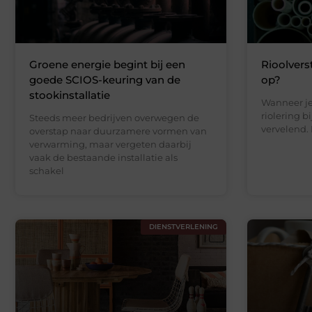
Groene energie begint bij een
Rioolvers
goede SCIOS-keuring van de
op?
stookinstallatie
Wanneer je
riolering bi
Steeds meer bedrijven overwegen de
vervelend.
overstap naar duurzamere vormen van
verwarming, maar vergeten daarbij
vaak de bestaande installatie als
schakel
DIENSTVERLENING