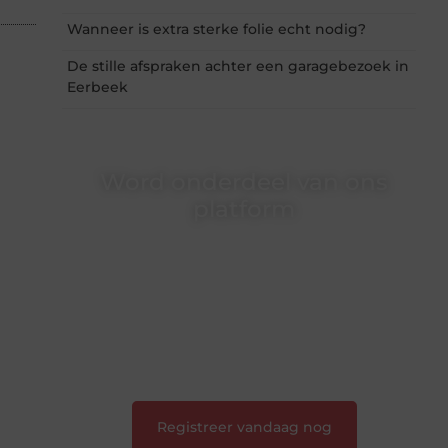
Wanneer is extra sterke folie echt nodig?
De stille afspraken achter een garagebezoek in
Eerbeek
Word onderdeel van ons
platform
Wil je schrijven, meedenken of gewoon
kennismaken? Sluit je aan bij onze
gemeenschap van lezers en schrijvers. Samen
geven we vorm aan een platform vol inspiratie,
kennis en verhalen.
❝
Laat van je horen — Deel jouw verhaal
❞
Registreer vandaag nog