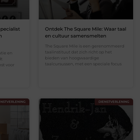
ecialist
Ontdek The Square Mile: Waar taal
n
en cultuur samensmelten
The Square Mile is een gerenommeerd
taalinstituut dat zich richt op het
atie en
bieden van hoogwaardige
dt
taalcursussen, met een speciale focus
st voor
ENSTVERLENING
DIENSTVERLENING