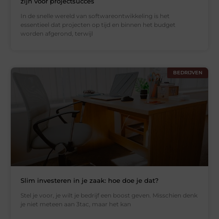
zijn voor projectsucces
In de snelle wereld van softwareontwikkeling is het
essentieel dat projecten op tijd en binnen het budget
worden afgerond, terwijl
BEDRIJVEN
Slim investeren in je zaak: hoe doe je dat?
Stel je voor, je wilt je bedrijf een boost geven. Misschien denk
je niet meteen aan 3tac, maar het kan