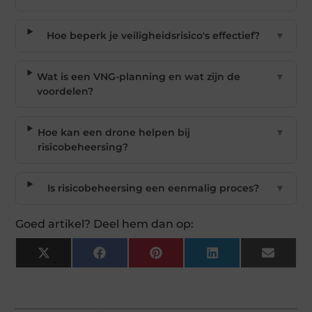
Hoe beperk je veiligheidsrisico's effectief?
▼
Wat is een VNG-planning en wat zijn de
▼
voordelen?
Hoe kan een drone helpen bij
▼
risicobeheersing?
Is risicobeheersing een eenmalig proces?
▼
Goed artikel? Deel hem dan op:
X
Facebook
Pinterest
LinkedIn
Email
(Twitter)