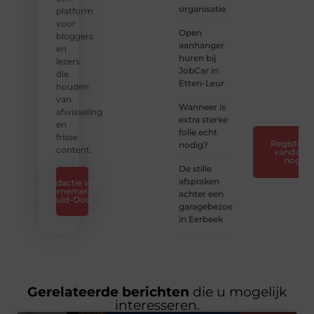
organisatie
platform
❝
Laat
voor
Open
van je
bloggers
aanhanger
horen
en
huren bij
— Deel
lezers
JobCar in
jouw
die
Etten-Leur
verhaal
houden
❞
van
Wanneer is
afwisseling
extra sterke
en
folie echt
frisse
Registreer
nodig?
content.
vandaag
nog
De stille
afspraken
Redactie van
Ondernemershuis
achter een
Zuid-Oost
garagebezoek
in Eerbeek
Gerelateerde berichten
die u mogelijk
interesseren.