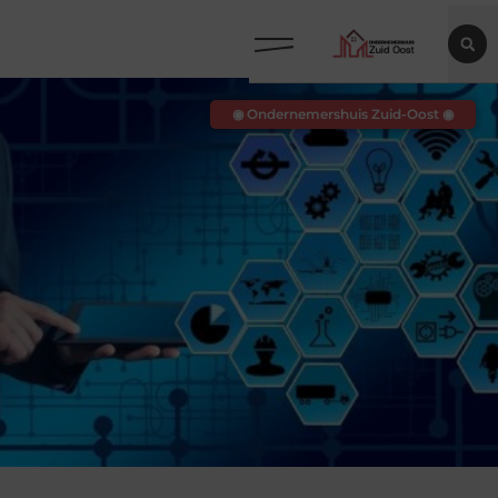
◉ Ondernemershuis Zuid-Oost ◉