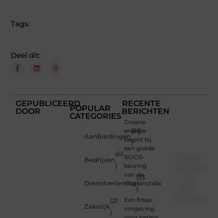
Tags:
Deel dit:
GEPUBLICEERD
RECENTE
POPULAR
DOOR
BERICHTEN
CATEGORIES
Groene
energie
(68
Aanbiedingen
begint bij
)
een goede
(61
Word
SCIOS-
Bedrijven
)
keuring
onderdee
van de
van
(33
Dienstverlening
stookinstallatie
ons
)
platform
Een frisse
(21
Zakelijk
omgeving
)
Wil je
voor betere