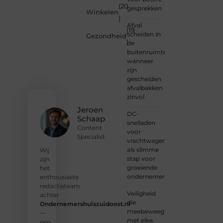
(20
schrijven,
gesprekken
Winkelen
meedenken
)
of
Afval
(19
gewoon
scheiden in
Gezondheid
)
kennismaken?
de
Sluit je
buitenruimte:
aan bij
wanneer
onze
zijn
gemeenschap
gescheiden
van
afvalbakken
lezers
zinvol
en
Jeroen
DC-
schrijvers.
Schaap
snelladen
Samen
Content
voor
geven
Specialist
vrachtwagens
we
als slimme
vorm
Wij
stap voor
aan
zijn
groeiende
een
het
ondernemers
platform
enthousiaste
vol
redactieteam
Veiligheid
inspiratie,
achter
die
kennis
Ondernemershuiszuidoost.nl
meebeweegt
en
—
met elke
verhalen.
een