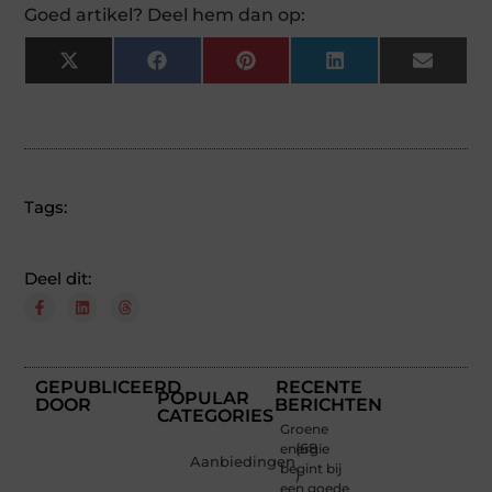
Goed artikel? Deel hem dan op:
X
Facebook
Pinterest
LinkedIn
Email
(Twitter)
Tags:
Deel dit:
GEPUBLICEERD
RECENTE
POPULAR
DOOR
BERICHTEN
CATEGORIES
Groene
energie
(68
Aanbiedingen
begint bij
)
een goede