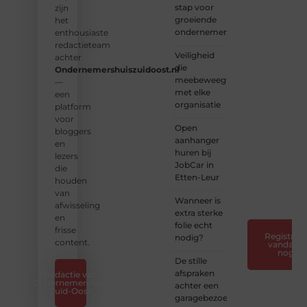
stap voor
aan
zijn
groeiende
een
het
ondernemers
platform
enthousiaste
vol
redactieteam
Veiligheid
inspiratie,
achter
die
kennis
Ondernemershuiszuidoost.nl
meebeweegt
en
—
met elke
verhalen.
een
organisatie
platform
❝
Laat
voor
Open
van je
bloggers
aanhanger
horen
en
huren bij
— Deel
lezers
JobCar in
jouw
die
Etten-Leur
verhaal
houden
❞
van
Wanneer is
afwisseling
extra sterke
en
folie echt
frisse
Registreer
nodig?
content.
vandaag
nog
De stille
afspraken
Redactie van
Ondernemershuis
achter een
Zuid-Oost
garagebezoek