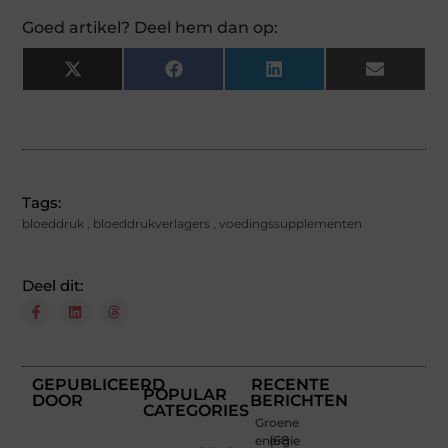
Goed artikel? Deel hem dan op:
X
Facebook
LinkedIn
Email
(Twitter)
Tags:
bloeddruk
,
bloeddrukverlagers
,
voedingssupplementen
Deel dit:
GEPUBLICEERD
RECENTE
POPULAR
DOOR
BERICHTEN
CATEGORIES
Groene
energie
(68